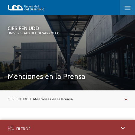
CIES FEN UDD
CIES FEN UDD
UNIVERSIDAD DEL DESARROLLO
INICIO
ESTUDIOS
¿QUIÉNES SOMOS?
Menciones en la Prensa
DEBATES PÚBLICOS
MENCIONES EN LA PRENSA
CIES FEN UDD
/
Menciones en la Prensa
NOTICIAS
FILTROS