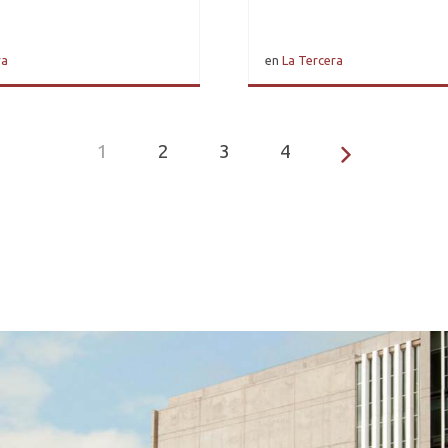
ra
en
La Tercera
1
2
3
4