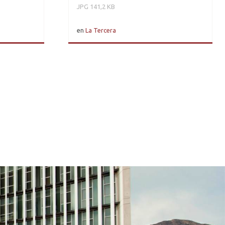
JPG 141,2 KB
en
La Tercera