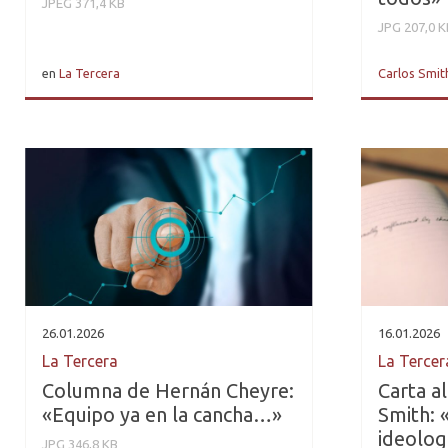
JPEG 371,4 KB
JPG 207,0 K
en
La Tercera
Carlos Smith
26.01.2026
16.01.2026
La Tercera
La Tercer
Columna de Hernán Cheyre:
Carta al
«Equipo ya en la cancha…»
Smith: 
ideolog
JPG 346,8 KB