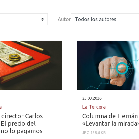
Autor
23.03.2026
a
La Tercera
 director Carlos
Columna de Hernán 
El precio del
«Levantar la mirada
smo lo pagamos
JPG 138,6 KB