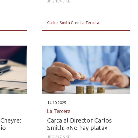
JPG 104,3 KB
Carlos Smith C.
en
La Tercera
14.10.2025
La Tercera
Cheyre:
Carta al Director Carlos
io
Smith: «No hay plata»
JPG 217,6 KB