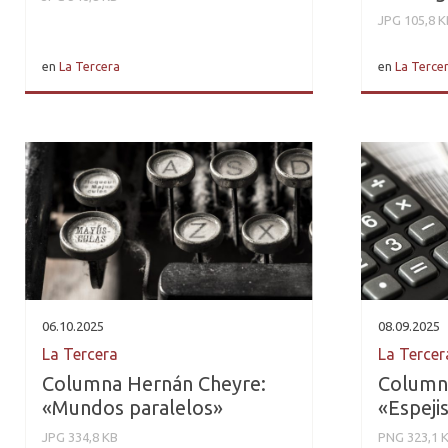
JPG 105,8 K
en
La Tercera
en
La Terce
06.10.2025
08.09.2025
La Tercera
La Tercer
Columna Hernán Cheyre:
Column
«Mundos paralelos»
«Espeji
JPG 334,8 KB
PNG 323,1 