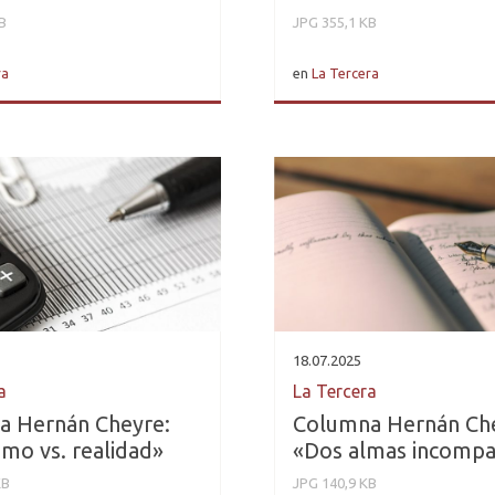
B
JPG 355,1 KB
ra
en
La Tercera
18.07.2025
a
La Tercera
a Hernán Cheyre:
Columna Hernán Ch
smo vs. realidad»
«Dos almas incompa
KB
JPG 140,9 KB