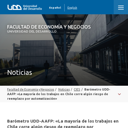
Español
English
FACULTAD DE ECONOMÍA Y NEGOCIOS
FACULTAD DE ECONOMÍA Y NEGOCIOS
UNIVERSIDAD DEL DESARROLLO
INICIO
QUIÉNES SOMOS
PREGRADO
Noticias
POSTGRADO
Facultad de Economía y Negocios
/
Noticias
/
CIES
/
Barómetro UDD-
EDUCACIÓN EJECUTIVA
AAFP: «La mayoría de los trabajos en Chile corre algún riesgo de
reemplazo por automatización»
INVESTIGACIÓN
DESARROLLO PROFESIONAL
Barómetro UDD-AAFP: «La mayoría de los trabajos en
Chile corre algún riesgo de reemplazo por