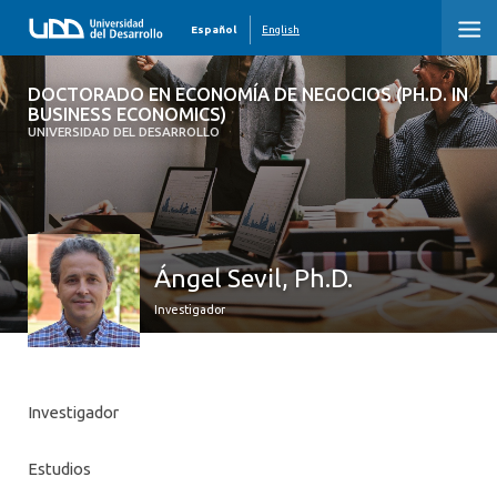
Español
English
DOCTORADO EN ECONOMÍA DE
DOCTORADO EN ECONOMÍA DE NEGOCIOS (PH.D. IN
NEGOCIOS (PH.D. IN BUSINESS
BUSINESS ECONOMICS)
ECONOMICS)
UNIVERSIDAD DEL DESARROLLO
INICIO
PRESENTACIÓN DEL PROGRAMA
Ángel Sevil, Ph.D.
CUERPO ACADÉMICO
Investigador
ESTUDIANTES
MALLA CURRICULAR
Investigador
ADMISIÓN
Estudios
GRADUADOS DEN