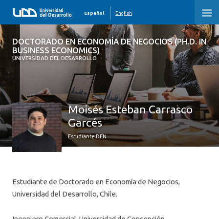
Español
English
DOCTORADO EN ECONOMÍA DE
DOCTORADO EN ECONOMÍA DE NEGOCIOS (PH.D. IN
NEGOCIOS (PH.D. IN BUSINESS
BUSINESS ECONOMICS)
ECONOMICS)
UNIVERSIDAD DEL DESARROLLO
INICIO
Moisés Esteban Carrasco
PRESENTACIÓN DEL PROGRAMA
Garcés
CUERPO ACADÉMICO
Estudiante DEN
ESTUDIANTES
MALLA CURRICULAR
Estudiante de Doctorado en Economía de Negocios,
Universidad del Desarrollo, Chile.
ADMISIÓN
GRADUADOS DEN
Ingeniero Comercial, Universidad de Concepción