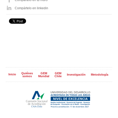
Compártelo en tu muro
Compártelo en linkedin
Quiénes
GEM
GEM
Inicio
Investigación
Metodología
Pa
somos
Mundial
Chile