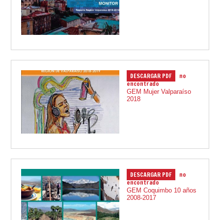
DESCARGAR PDF
no
17.12.2021
encontrado
GEM Mujer Valparaíso
2018
DESCARGAR PDF
no
17.12.2021
encontrado
GEM Coquimbo 10 años
2008-2017