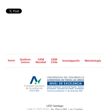
Quiénes
GEM
GEM
Inicio
Investigación
Metodología
Pa
somos
Mundial
Chile
UDD Santiago
(+56-2) 2327 9110
- Av. Plaza 680, Las Condes