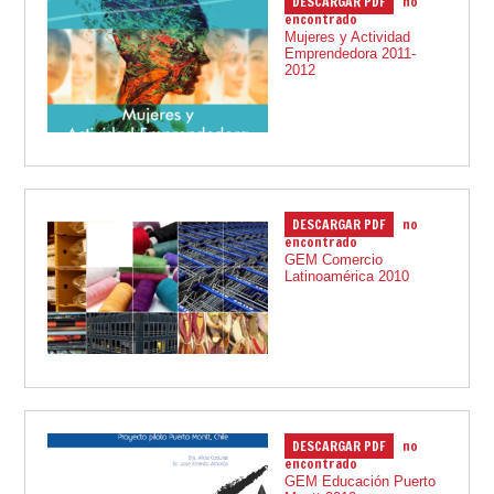
DESCARGAR PDF
no
01.12.2012
encontrado
Mujeres y Actividad
Emprendedora 2011-
2012
DESCARGAR PDF
no
01.12.2010
encontrado
GEM Comercio
Latinoamérica 2010
DESCARGAR PDF
no
01.12.2010
encontrado
GEM Educación Puerto