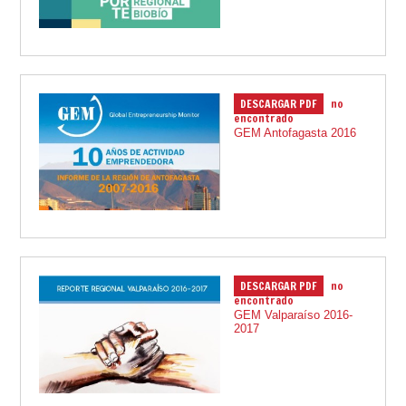
DESCARGAR PDF
no
12.12.2017
encontrado
GEM Antofagasta 2016
DESCARGAR PDF
no
02.08.2017
encontrado
GEM Valparaíso 2016-
2017