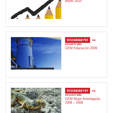
Montt 2010
DESCARGAR PDF
no
01.12.2009
encontrado
GEM Educación 2009
DESCARGAR PDF
no
01.12.2009
encontrado
GEM Mujer Antofagasta
2008 – 2009