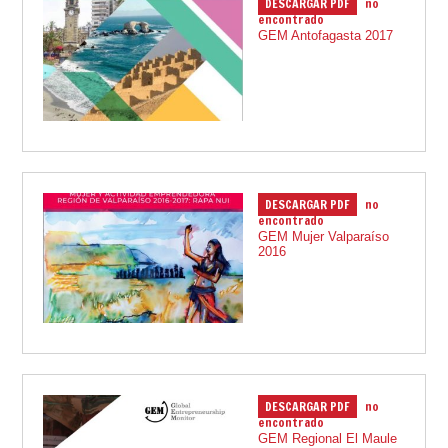
DESCARGAR PDF
no
05.12.2018
encontrado
GEM Antofagasta 2017
DESCARGAR PDF
no
17.02.2018
encontrado
GEM Mujer Valparaíso
2016
DESCARGAR PDF
no
05.01.2018
encontrado
GEM Regional El Maule