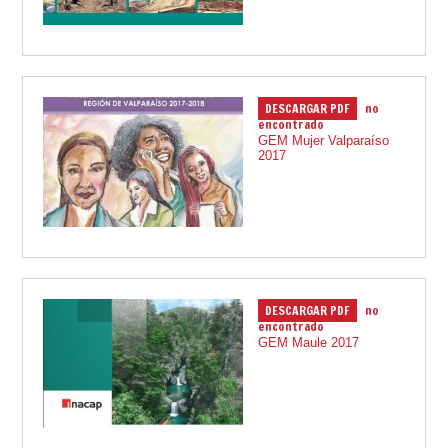
DESCARGAR PDF
no
17.12.2021
encontrado
GEM Mujer Valparaíso
2017
DESCARGAR PDF
no
29.01.2019
encontrado
GEM Maule 2017