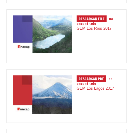
DESCARGAR FILE
no
29.01.2019
encontrado
GEM Los Ríos 2017
DESCARGAR PDF
no
29.01.2019
encontrado
GEM Los Lagos 2017