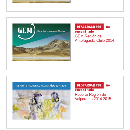
DESCARGAR PDF
no
17.12.2015
encontrado
GEM Región de
Antofagasta Chile 2014
DESCARGAR PDF
no
15.07.2015
encontrado
Reporte Región de
Valparaíso 2014-2015