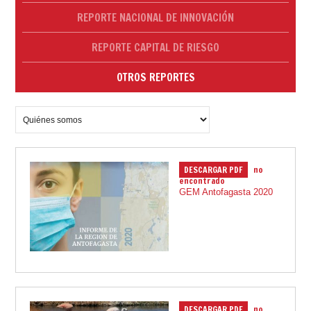
REPORTE NACIONAL DE INNOVACIÓN
REPORTE CAPITAL DE RIESGO
OTROS REPORTES
DESCARGAR PDF
no
17.12.2021
encontrado
GEM Antofagasta 2020
DESCARGAR PDF
no
17.12.2021