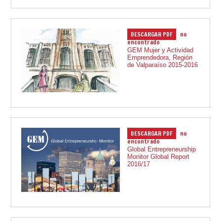
DESCARGAR PDF
no
21.02.2017
encontrado
GEM Mujer y Actividad
Emprendedora, Región
de Valparaíso 2015-2016
DESCARGAR PDF
no
15.02.2017
encontrado
Global Entrepreneurship
Monitor Global Report
2016/17