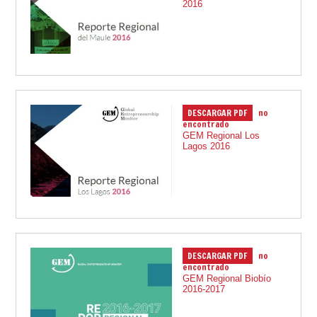
2016
DESCARGAR PDF
no
05.01.2018
encontrado
GEM Regional Los
Lagos 2016
DESCARGAR PDF
no
05.01.2018
encontrado
GEM Regional Biobío
2016-2017