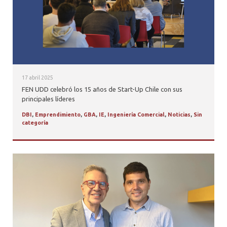
17 abril 2025
FEN UDD celebró los 15 años de Start-Up Chile con sus
principales líderes
DBI
,
Emprendimiento
,
GBA
,
IE
,
Ingeniería Comercial
,
Noticias
,
Sin
categoría