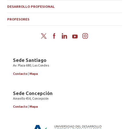
DESARROLLO PROFESIONAL
PROFESORES
Twitter
Facebook
LinkedIn
YouTube
Instagram
Sede Santiago
Av. Plaza 680, Las Condes
Contacto
|
Mapa
Sede Concepción
Ainavillo 456, Concepción
Contacto
|
Mapa