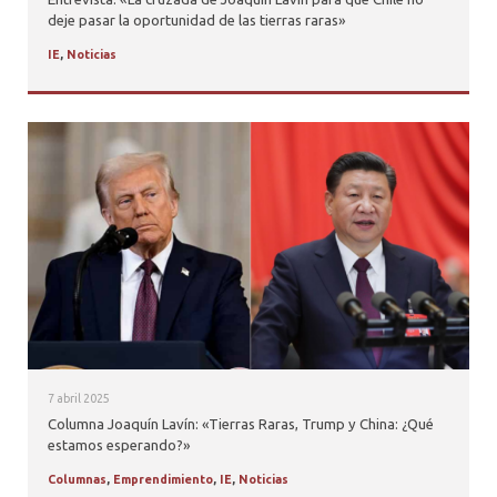
deje pasar la oportunidad de las tierras raras»
IE
,
Noticias
7 abril 2025
Columna Joaquín Lavín: «Tierras Raras, Trump y China: ¿Qué
estamos esperando?»
Columnas
,
Emprendimiento
,
IE
,
Noticias