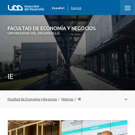
Español
English
FACULTAD DE ECONOMÍA Y NEGOCIOS
FACULTAD DE ECONOMÍA Y NEGOCIOS
UNIVERSIDAD DEL DESARROLLO
INICIO
QUIÉNES SOMOS
PREGRADO
IE
POSTGRADO
EDUCACIÓN EJECUTIVA
Facultad de Economía y Negocios
/
Noticias
/
IE
INVESTIGACIÓN
DESARROLLO PROFESIONAL