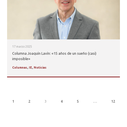
17 marzo 2025
Columna Joaquín Lavín: «15 años de un sueño (casi)
imposible»
Columnas
,
IE
,
Noticias
1
2
3
4
5
…
12