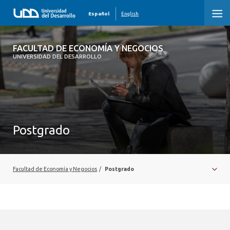
Español
English
FACULTAD DE ECONOMÍA Y NEGOCIOS
FACULTAD DE ECONOMÍA Y NEGOCIOS
UNIVERSIDAD DEL DESARROLLO
INICIO
QUIÉNES SOMOS
PREGRADO
Postgrado
POSTGRADO
EDUCACIÓN EJECUTIVA
Facultad de Economía y Negocios
/
Postgrado
INVESTIGACIÓN
DESARROLLO PROFESIONAL