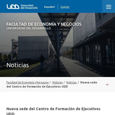
Español
English
FACULTAD DE ECONOMÍA Y NEGOCIOS
FACULTAD DE ECONOMÍA Y NEGOCIOS
UNIVERSIDAD DEL DESARROLLO
INICIO
QUIÉNES SOMOS
PREGRADO
Noticias
POSTGRADO
EDUCACIÓN EJECUTIVA
Facultad de Economía y Negocios
/
Noticias
/
Noticias
/
Nueva sede
del Centro de Formación de Ejecutivos UDD
INVESTIGACIÓN
DESARROLLO PROFESIONAL
Nueva sede del Centro de Formación de Ejecutivos
UDD