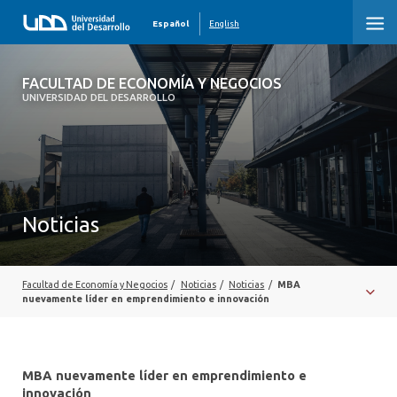
Español
English
FACULTAD DE ECONOMÍA Y NEGOCIOS
FACULTAD DE ECONOMÍA Y NEGOCIOS
UNIVERSIDAD DEL DESARROLLO
INICIO
QUIÉNES SOMOS
PREGRADO
Noticias
POSTGRADO
EDUCACIÓN EJECUTIVA
Facultad de Economía y Negocios
/
Noticias
/
Noticias
/
MBA
nuevamente líder en emprendimiento e innovación
INVESTIGACIÓN
DESARROLLO PROFESIONAL
MBA nuevamente líder en emprendimiento e
innovación