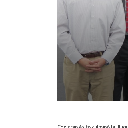
Con gran éxito culminó la
III v