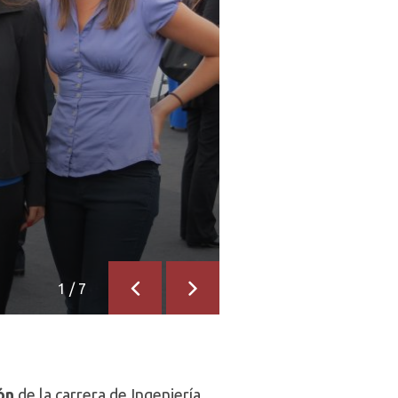
1
/
7
Anterior
Siguiente
ón
de la carrera de Ingeniería