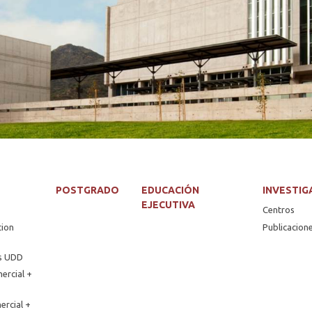
POSTGRADO
EDUCACIÓN
INVESTIG
EJECUTIVA
Centros
tion
Publicacion
os UDD
ercial +
ercial +