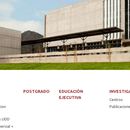
POSTGRADO
EDUCACIÓN
INVESTIG
EJECUTIVA
Centros
tion
Publicacion
os UDD
ercial +