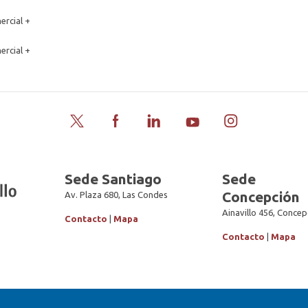
ercial +
ercial +
Twitter
Facebook
LinkedIn
YouTube
Instagram
Sede Santiago
Sede
Concepción
Av. Plaza 680, Las Condes
Ainavillo 456, Concep
Contacto
|
Mapa
Contacto
|
Mapa