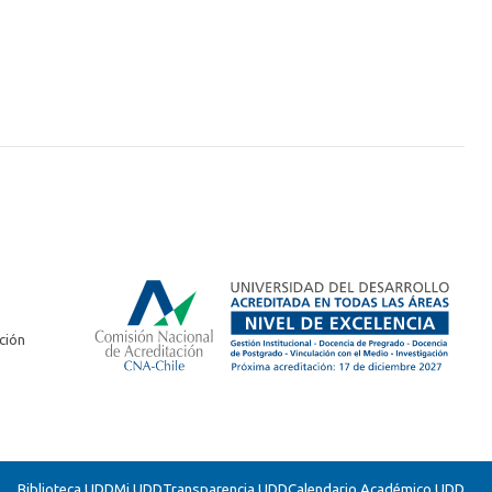
ción
Biblioteca UDD
Mi UDD
Transparencia UDD
Calendario Académico UDD