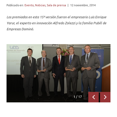
PROFESORES
Publicado en:
Evento
,
Noticias
,
Sala de prensa
|
12 noviembre, 2014
Los premiados en esta 15ª versión fueron el empresario Luis Enrique
Yarur, el experto en innovación Alfredo Zolezzi y la familia Pubill de
Empresas Dominó.
1
/
17
Anterior
Siguien