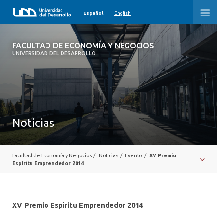
Español
English
FACULTAD DE ECONOMÍA Y NEGOCIOS
FACULTAD DE ECONOMÍA Y NEGOCIOS
UNIVERSIDAD DEL DESARROLLO
INICIO
QUIÉNES SOMOS
PREGRADO
Noticias
POSTGRADO
EDUCACIÓN EJECUTIVA
Facultad de Economía y Negocios
/
Noticias
/
Evento
/
XV Premio
Espíritu Emprendedor 2014
INVESTIGACIÓN
DESARROLLO PROFESIONAL
XV Premio Espíritu Emprendedor 2014