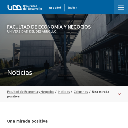
Español
English
FACULTAD DE ECONOMÍA Y NEGOCIOS
FACULTAD DE ECONOMÍA Y NEGOCIOS
UNIVERSIDAD DEL DESARROLLO
INICIO
QUIÉNES SOMOS
PREGRADO
Noticias
POSTGRADO
EDUCACIÓN EJECUTIVA
Facultad de Economía y Negocios
/
Noticias
/
Columnas
/
Una mirada
positiva
INVESTIGACIÓN
DESARROLLO PROFESIONAL
Una mirada positiva