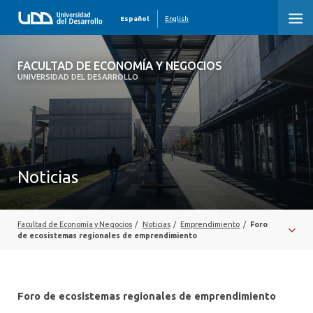
Español
English
FACULTAD DE ECONOMÍA Y NEGOCIOS
FACULTAD DE ECONOMÍA Y NEGOCIOS
UNIVERSIDAD DEL DESARROLLO
INICIO
QUIÉNES SOMOS
PREGRADO
Noticias
POSTGRADO
EDUCACIÓN EJECUTIVA
Facultad de Economía y Negocios
/
Noticias
/
Emprendimiento
/
Foro
de ecosistemas regionales de emprendimiento
INVESTIGACIÓN
DESARROLLO PROFESIONAL
Foro de ecosistemas regionales de emprendimiento