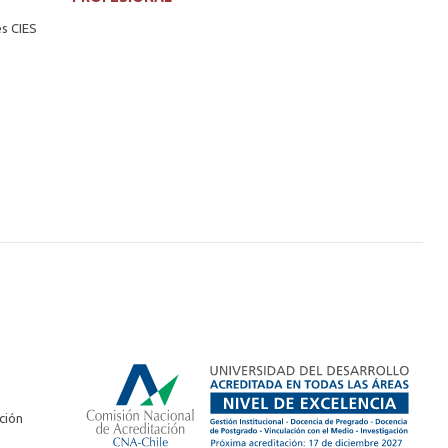
es CIES
ción