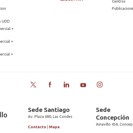
Centros
tion
Publicacion
os UDD
ercial +
ercial +
ercial +
Twitter
Facebook
LinkedIn
YouTube
Instagram
Sede Santiago
Sede
Concepción
Av. Plaza 680, Las Condes
Ainavillo 456, Concep
Contacto
|
Mapa