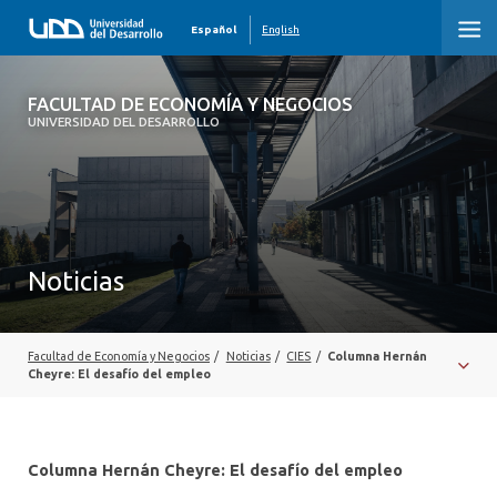
Español
English
FACULTAD DE ECONOMÍA Y NEGOCIOS
FACULTAD DE ECONOMÍA Y NEGOCIOS
UNIVERSIDAD DEL DESARROLLO
INICIO
QUIÉNES SOMOS
PREGRADO
Noticias
POSTGRADO
EDUCACIÓN EJECUTIVA
Facultad de Economía y Negocios
/
Noticias
/
CIES
/
Columna Hernán
Cheyre: El desafío del empleo
INVESTIGACIÓN
DESARROLLO PROFESIONAL
Columna Hernán Cheyre: El desafío del empleo