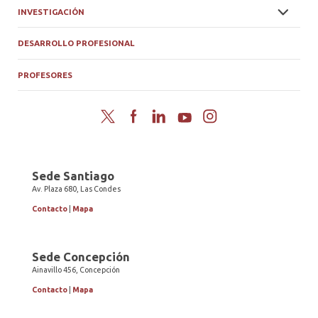
INVESTIGACIÓN
DESARROLLO PROFESIONAL
PROFESORES
Twitter
Facebook
LinkedIn
YouTube
Instagram
Sede Santiago
Av. Plaza 680, Las Condes
Contacto
|
Mapa
Sede Concepción
Ainavillo 456, Concepción
Contacto
|
Mapa