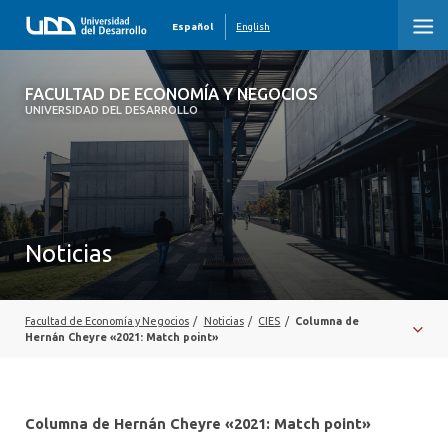
Español
English
FACULTAD DE ECONOMÍA Y NEGOCIOS
FACULTAD DE ECONOMÍA Y NEGOCIOS
UNIVERSIDAD DEL DESARROLLO
INICIO
QUIÉNES SOMOS
PREGRADO
Noticias
POSTGRADO
EDUCACIÓN EJECUTIVA
Facultad de Economía y Negocios
/
Noticias
/
CIES
/
Columna de
Hernán Cheyre «2021: Match point»
INVESTIGACIÓN
DESARROLLO PROFESIONAL
Columna de Hernán Cheyre «2021: Match point»