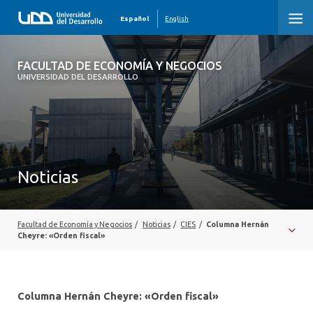
Español
English
FACULTAD DE ECONOMÍA Y NEGOCIOS
FACULTAD DE ECONOMÍA Y NEGOCIOS
UNIVERSIDAD DEL DESARROLLO
INICIO
QUIÉNES SOMOS
PREGRADO
Noticias
POSTGRADO
EDUCACIÓN EJECUTIVA
Facultad de Economía y Negocios
/
Noticias
/
CIES
/
Columna Hernán
Cheyre: «Orden fiscal»
INVESTIGACIÓN
DESARROLLO PROFESIONAL
Columna Hernán Cheyre: «Orden fiscal»