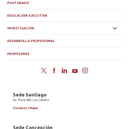
POSTGRADO
EDUCACIÓN EJECUTIVA
INVESTIGACIÓN
DESARROLLO PROFESIONAL
PROFESORES
Twitter
Facebook
LinkedIn
YouTube
Instagram
Sede Santiago
Av. Plaza 680, Las Condes
Contacto
|
Mapa
Sede Concepción