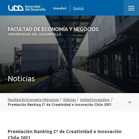
Español
English
FACULTAD DE ECONOMÍA Y NEGOCIOS
FACULTAD DE ECONOMÍA Y NEGOCIOS
UNIVERSIDAD DEL DESARROLLO
INICIO
QUIÉNES SOMOS
PREGRADO
Noticias
POSTGRADO
EDUCACIÓN EJECUTIVA
Facultad de Economía y Negocios
/
Noticias
/
Actitud Innovadora
/
Premiación Ranking C³ de Creatividad e Innovación Chile 2021
INVESTIGACIÓN
DESARROLLO PROFESIONAL
Premiación Ranking C³ de Creatividad e Innovación
Chile 2021