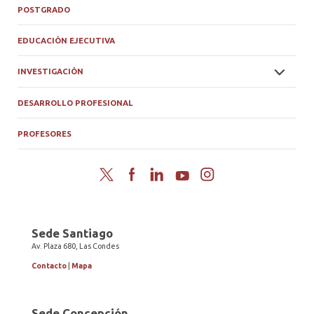
POSTGRADO
EDUCACIÓN EJECUTIVA
INVESTIGACIÓN
DESARROLLO PROFESIONAL
PROFESORES
Twitter
Facebook
LinkedIn
YouTube
Instagram
Sede Santiago
Av. Plaza 680, Las Condes
Contacto
|
Mapa
Sede Concepción