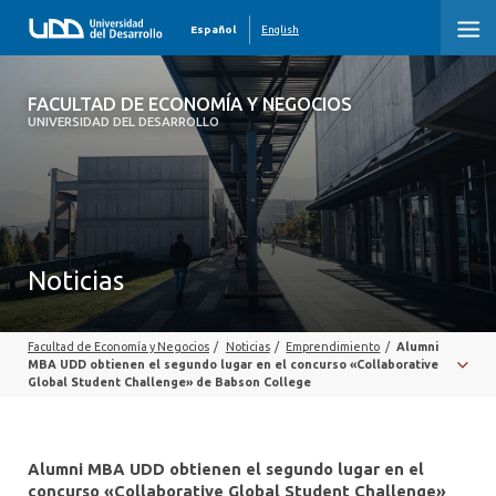
Español
English
FACULTAD DE ECONOMÍA Y NEGOCIOS
FACULTAD DE ECONOMÍA Y NEGOCIOS
UNIVERSIDAD DEL DESARROLLO
INICIO
QUIÉNES SOMOS
PREGRADO
Noticias
POSTGRADO
Facultad de Economía y Negocios
/
Noticias
/
Emprendimiento
/
Alumni
EDUCACIÓN EJECUTIVA
MBA UDD obtienen el segundo lugar en el concurso «Collaborative
Global Student Challenge» de Babson College
INVESTIGACIÓN
DESARROLLO PROFESIONAL
Alumni MBA UDD obtienen el segundo lugar en el
concurso «Collaborative Global Student Challenge»