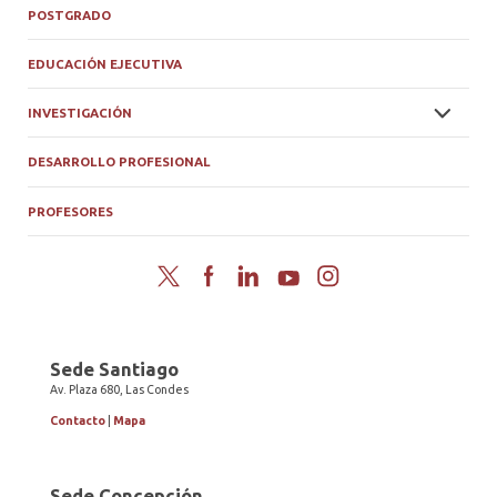
POSTGRADO
EDUCACIÓN EJECUTIVA
INVESTIGACIÓN
DESARROLLO PROFESIONAL
PROFESORES
Twitter
Facebook
LinkedIn
YouTube
Instagram
Sede Santiago
Av. Plaza 680, Las Condes
Contacto
|
Mapa
Sede Concepción