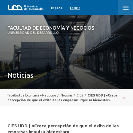
Español
English
FACULTAD DE ECONOMÍA Y NEGOCIOS
FACULTAD DE ECONOMÍA Y NEGOCIOS
UNIVERSIDAD DEL DESARROLLO
INICIO
QUIÉNES SOMOS
PREGRADO
Noticias
POSTGRADO
EDUCACIÓN EJECUTIVA
Facultad de Economía y Negocios
/
Noticias
/
CIES
/
CIES UDD | «Crece
percepción de que el éxito de las empresas impulsa bienestar»
INVESTIGACIÓN
DESARROLLO PROFESIONAL
CIES UDD | «Crece percepción de que el éxito de las
empresas impulsa bienestar»