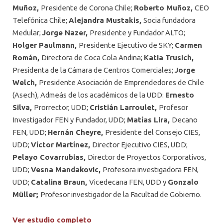
Muñoz,
Presidente de Corona Chile;
Roberto Muñoz,
CEO
Telefónica Chile;
Alejandra Mustakis,
Socia fundadora
Medular;
Jorge Nazer,
Presidente y Fundador ALTO;
Holger Paulmann,
Presidente Ejecutivo de SKY;
Carmen
Román,
Directora de Coca Cola Andina;
Katia Trusich,
Presidenta de la Cámara de Centros Comerciales;
Jorge
Welch,
Presidente Asociación de Emprendedores de Chile
(Asech), Admeás de los académicos de la UDD:
Ernesto
Silva,
Prorrector, UDD;
Cristián Larroulet,
Profesor
Investigador FEN y Fundador, UDD;
Matías Lira,
Decano
FEN, UDD;
Hernán Cheyre,
Presidente del Consejo CIES,
UDD;
Víctor Martínez,
Director Ejecutivo CIES, UDD;
Pelayo Covarrubias,
Director de Proyectos Corporativos,
UDD;
Vesna Mandakovic,
Profesora investigadora FEN,
UDD;
Catalina Braun,
Vicedecana FEN, UDD y
Gonzalo
Müller;
Profesor investigador de la Facultad de Gobierno.
Ver estudio completo