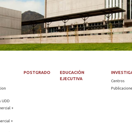
POSTGRADO
EDUCACIÓN
INVESTIG
EJECUTIVA
Centros
tion
Publicacion
os UDD
ercial +
ercial +