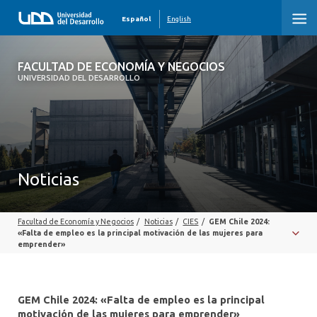
Español
English
FACULTAD DE ECONOMÍA Y NEGOCIOS
FACULTAD DE ECONOMÍA Y NEGOCIOS
UNIVERSIDAD DEL DESARROLLO
INICIO
QUIÉNES SOMOS
PREGRADO
Noticias
POSTGRADO
Facultad de Economía y Negocios
/
Noticias
/
CIES
/
GEM Chile 2024:
EDUCACIÓN EJECUTIVA
«Falta de empleo es la principal motivación de las mujeres para
emprender»
INVESTIGACIÓN
DESARROLLO PROFESIONAL
GEM Chile 2024: «Falta de empleo es la principal
motivación de las mujeres para emprender»