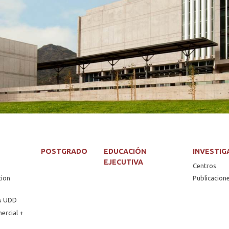
POSTGRADO
EDUCACIÓN
INVESTIG
EJECUTIVA
Centros
tion
Publicacion
os UDD
ercial +