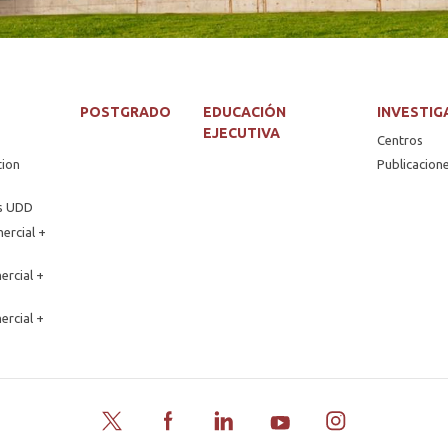
POSTGRADO
EDUCACIÓN
INVESTIG
EJECUTIVA
Centros
tion
Publicacion
os UDD
ercial +
ercial +
ercial +
Twitter
Facebook
LinkedIn
YouTube
Instagram