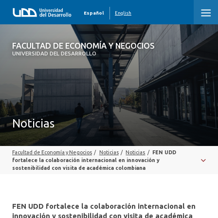
Español
English
FACULTAD DE ECONOMÍA Y NEGOCIOS
FACULTAD DE ECONOMÍA Y NEGOCIOS
UNIVERSIDAD DEL DESARROLLO
INICIO
QUIÉNES SOMOS
PREGRADO
Noticias
POSTGRADO
Facultad de Economía y Negocios
/
Noticias
/
Noticias
/
FEN UDD
EDUCACIÓN EJECUTIVA
fortalece la colaboración internacional en innovación y
sostenibilidad con visita de académica colombiana
INVESTIGACIÓN
DESARROLLO PROFESIONAL
FEN UDD fortalece la colaboración internacional en
innovación y sostenibilidad con visita de académica