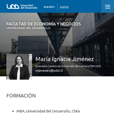
Español
English
FACULTAD DE ECONOMÍA Y NEGOCIOS
FACULTAD DE ECONOMÍA Y NEGOCIOS
UNIVERSIDAD DEL DESARROLLO
INICIO
QUIÉNES SOMOS
María Ignacia Jiménez
PREGRADO
Directora Centro de Desarrollo de Carrera FEN UDD
POSTGRADO
mijimenez@udd.cl
EDUCACIÓN EJECUTIVA
INVESTIGACIÓN
FORMACIÓN
DESARROLLO PROFESIONAL
MBA, Universidad del Desarrollo, Chile