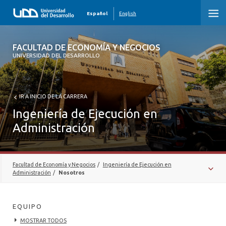
Español
English
FACULTAD DE ECONOMÍA Y NEGOCIOS
FACULTAD DE ECONOMÍA Y NEGOCIOS
UNIVERSIDAD DEL DESARROLLO
INICIO
QUIÉNES SOMOS
IR A INICIO DE LA CARRERA
Ingeniería de Ejecución en
PREGRADO
Administración
POSTGRADO
EDUCACIÓN EJECUTIVA
Facultad de Economía y Negocios
/
Ingeniería de Ejecución en
Administración
/
Nosotros
INVESTIGACIÓN
MALLA CURRICULAR
DESARROLLO PROFESIONAL
EQUIPO
PROFESORES
MOSTRAR TODOS