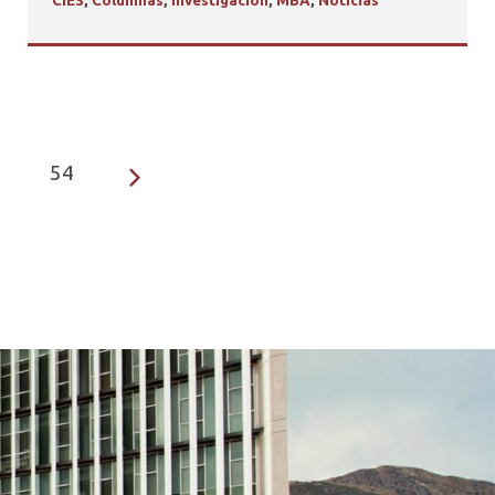
CIES
,
Columnas
,
Investigación
,
MBA
,
Noticias
54