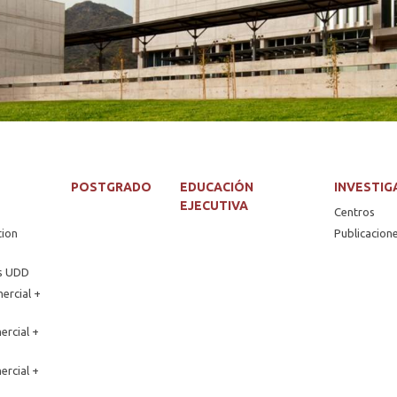
POSTGRADO
EDUCACIÓN
INVESTIG
EJECUTIVA
Centros
tion
Publicacion
os UDD
ercial +
ercial +
ercial +