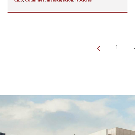
CIES
,
Columnas
,
Investigación
,
Noticias
1