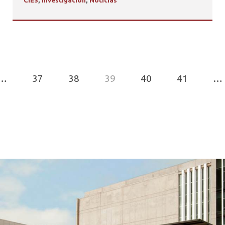
CIES
,
Investigación
,
Noticias
…
37
38
39
40
41
…