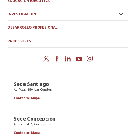
EDUCACIÓN EJECUTIVA
INVESTIGACIÓN
DESARROLLO PROFESIONAL
PROFESORES
Twitter
Facebook
LinkedIn
YouTube
Instagram
Sede Santiago
Av. Plaza 680, Las Condes
Contacto
|
Mapa
Sede Concepción
Ainavillo 456, Concepción
Contacto
|
Mapa