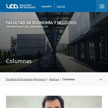
Español
English
FACULTAD DE ECONOMÍA Y NEGOCIOS
FACULTAD DE ECONOMÍA Y NEGOCIOS
UNIVERSIDAD DEL DESARROLLO
INICIO
QUIÉNES SOMOS
PREGRADO
Columnas
POSTGRADO
EDUCACIÓN EJECUTIVA
Facultad de Economía y Negocios
/
Noticias
/
Columnas
INVESTIGACIÓN
DESARROLLO PROFESIONAL