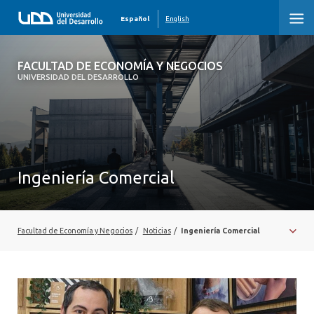
Español
English
FACULTAD DE ECONOMÍA Y NEGOCIOS
FACULTAD DE ECONOMÍA Y NEGOCIOS
UNIVERSIDAD DEL DESARROLLO
INICIO
QUIÉNES SOMOS
PREGRADO
Ingeniería Comercial
POSTGRADO
EDUCACIÓN EJECUTIVA
Facultad de Economía y Negocios
/
Noticias
/
Ingeniería Comercial
INVESTIGACIÓN
DESARROLLO PROFESIONAL