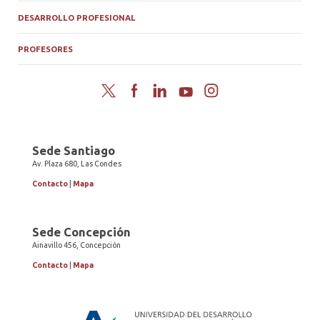
DESARROLLO PROFESIONAL
PROFESORES
Twitter
Facebook
LinkedIn
YouTube
Instagram
Sede Santiago
Av. Plaza 680, Las Condes
Contacto
|
Mapa
Sede Concepción
Ainavillo 456, Concepción
Contacto
|
Mapa