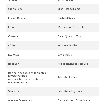
Green Code
Juan José Williams
Envase Deshace
Cristóbal Rojas
Ecored
Maximiliano Cereceda
Crysopter
David Quezada Tobar
Efizity
Pedro Pablo Silva
Eco Forza
Javier Rojas
Recener
Abdo Fernández Verdugo
Reciclaje de CO2 desde plantas
termoeléctricas
Pablo Paz Robles
para la obtención de materias
primas industriales
Silvestris
Pablo Rafael Iglesias
Atacama Bionaturals
Daniela Loreto Araya Jaime