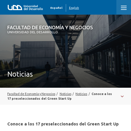
Español
English
FACULTAD DE ECONOMÍA Y NEGOCIOS
FACULTAD DE ECONOMÍA Y NEGOCIOS
UNIVERSIDAD DEL DESARROLLO
INICIO
QUIÉNES SOMOS
PREGRADO
Noticias
POSTGRADO
EDUCACIÓN EJECUTIVA
Facultad de Economía y Negocios
/
Noticias
/
Noticias
/
Conoce a los
17 preseleccionados del Green Start Up
INVESTIGACIÓN
DESARROLLO PROFESIONAL
Conoce a los 17 preseleccionados del Green Start Up