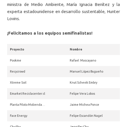
ministra de Medio Ambiente, María Ignacia Benítez y la
experta estadounidense en desarrollo sustentable, Hunter
Lovins.
¡Felicitamos a los equipos semifinalistas!
Proyecto
Nombre
Pookme
Rafael Mascayano
Recycrowd
Manuel López Bugueño
Xtreme Soil
Knut Schevik Embry
Emarket Reciclacenter.cl
Felipe Vera Lobos
Planta Piloto Molienda…
Jaime Michea Ponce
Face Energy
Felipe Escandón Nagel
ChuShu
Jennifer Chu