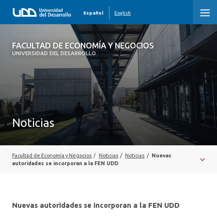
Español
English
FACULTAD DE ECONOMÍA Y NEGOCIOS
FACULTAD DE ECONOMÍA Y NEGOCIOS
UNIVERSIDAD DEL DESARROLLO
INICIO
QUIÉNES SOMOS
PREGRADO
Noticias
POSTGRADO
EDUCACIÓN EJECUTIVA
Facultad de Economía y Negocios
/
Noticias
/
Noticias
/
Nuevas
autoridades se incorporan a la FEN UDD
INVESTIGACIÓN
DESARROLLO PROFESIONAL
Nuevas autoridades se incorporan a la FEN UDD