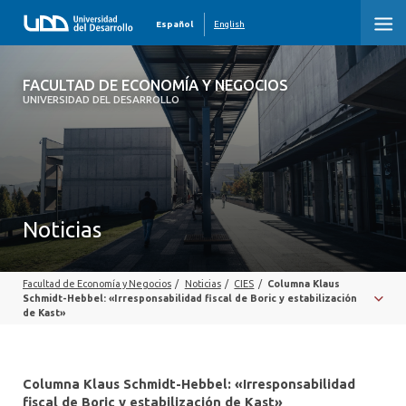
Español
English
FACULTAD DE ECONOMÍA Y NEGOCIOS
FACULTAD DE ECONOMÍA Y NEGOCIOS
UNIVERSIDAD DEL DESARROLLO
INICIO
QUIÉNES SOMOS
PREGRADO
Noticias
POSTGRADO
Facultad de Economía y Negocios
/
Noticias
/
CIES
/
Columna Klaus
EDUCACIÓN EJECUTIVA
Schmidt-Hebbel: «Irresponsabilidad fiscal de Boric y estabilización
de Kast»
INVESTIGACIÓN
DESARROLLO PROFESIONAL
Columna Klaus Schmidt-Hebbel: «Irresponsabilidad
fiscal de Boric y estabilización de Kast»