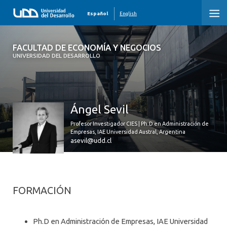
Español
English
FACULTAD DE ECONOMÍA Y NEGOCIOS
FACULTAD DE ECONOMÍA Y NEGOCIOS
UNIVERSIDAD DEL DESARROLLO
INICIO
QUIÉNES SOMOS
Ángel Sevil
PREGRADO
Profesor Investigador CIES | Ph.D en Administración de
Empresas, IAE Universidad Austral, Argentina
POSTGRADO
asevil@udd.cl
EDUCACIÓN EJECUTIVA
INVESTIGACIÓN
FORMACIÓN
DESARROLLO PROFESIONAL
Ph.D en Administración de Empresas, IAE Universidad