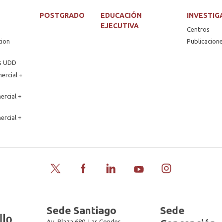
POSTGRADO
EDUCACIÓN
INVESTIG
EJECUTIVA
Centros
tion
Publicacion
os UDD
ercial +
ercial +
ercial +
Twitter
Facebook
LinkedIn
YouTube
Instagram
Sede Santiago
Sede
Av. Plaza 680, Las Condes