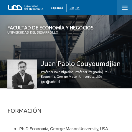
Español
English
FACULTAD DE ECONOMÍA Y NEGOCIOS
FACULTAD DE ECONOMÍA Y NEGOCIOS
UNIVERSIDAD DEL DESARROLLO
INICIO
QUIÉNES SOMOS
Juan Pablo Couyoumdjian
PREGRADO
Profesor Investigador - Profesor Pregrado | Ph.D
Economía, George Mason University, USA
POSTGRADO
jpc@udd.cl
EDUCACIÓN EJECUTIVA
INVESTIGACIÓN
FORMACIÓN
DESARROLLO PROFESIONAL
Ph.D Economía, George Mason University, USA