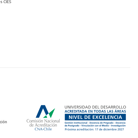
es CIES
ción