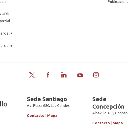
tion
Publicacion
os UDD
ercial +
ercial +
ercial +
Twitter
Facebook
LinkedIn
YouTube
Instagram
Sede Santiago
Sede
Concepción
Av. Plaza 680, Las Condes
Ainavillo 456, Concep
Contacto
|
Mapa
Contacto
|
Mapa