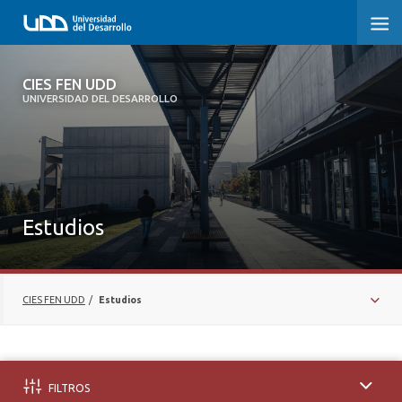
CIES FEN UDD
CIES FEN UDD
UNIVERSIDAD DEL DESARROLLO
INICIO
ESTUDIOS
¿QUIÉNES SOMOS?
Estudios
DEBATES PÚBLICOS
MENCIONES EN LA PRENSA
CIES FEN UDD
/
Estudios
NOTICIAS
BARÓMETRO LABORAL Y PREVISIONAL
FILTROS