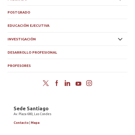
POSTGRADO
EDUCACIÓN EJECUTIVA
INVESTIGACIÓN
DESARROLLO PROFESIONAL
PROFESORES
Twitter
Facebook
LinkedIn
YouTube
Instagram
Sede Santiago
Av. Plaza 680, Las Condes
Contacto
|
Mapa