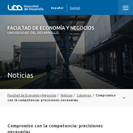
Español
English
FACULTAD DE ECONOMÍA Y NEGOCIOS
FACULTAD DE ECONOMÍA Y NEGOCIOS
UNIVERSIDAD DEL DESARROLLO
INICIO
QUIÉNES SOMOS
PREGRADO
Noticias
POSTGRADO
EDUCACIÓN EJECUTIVA
Facultad de Economía y Negocios
/
Noticias
/
Columnas
/
Compromiso
con la competencia: precisiones necesarias
INVESTIGACIÓN
DESARROLLO PROFESIONAL
Compromiso con la competencia: precisiones
necesarias