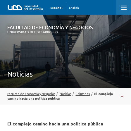
Español
English
FACULTAD DE ECONOMÍA Y NEGOCIOS
FACULTAD DE ECONOMÍA Y NEGOCIOS
UNIVERSIDAD DEL DESARROLLO
INICIO
QUIÉNES SOMOS
PREGRADO
Noticias
POSTGRADO
EDUCACIÓN EJECUTIVA
Facultad de Economía y Negocios
/
Noticias
/
Columnas
/
El complejo
camino hacia una política pública
INVESTIGACIÓN
DESARROLLO PROFESIONAL
El complejo camino hacia una política pública