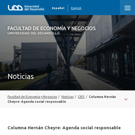
Español
English
FACULTAD DE ECONOMÍA Y NEGOCIOS
FACULTAD DE ECONOMÍA Y NEGOCIOS
UNIVERSIDAD DEL DESARROLLO
INICIO
QUIÉNES SOMOS
PREGRADO
Noticias
POSTGRADO
EDUCACIÓN EJECUTIVA
Facultad de Economía y Negocios
/
Noticias
/
CIES
/
Columna Hernán
Cheyre: Agenda social responsable
INVESTIGACIÓN
DESARROLLO PROFESIONAL
Columna Hernán Cheyre: Agenda social responsable