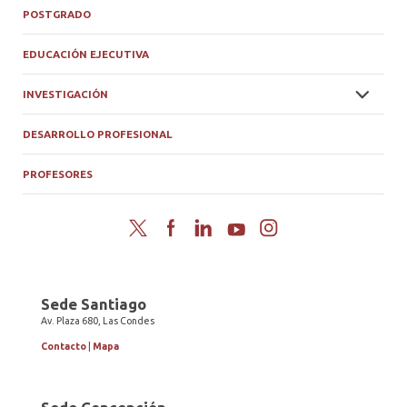
POSTGRADO
EDUCACIÓN EJECUTIVA
INVESTIGACIÓN
DESARROLLO PROFESIONAL
PROFESORES
Twitter
Facebook
LinkedIn
YouTube
Instagram
Sede Santiago
Av. Plaza 680, Las Condes
Contacto
|
Mapa