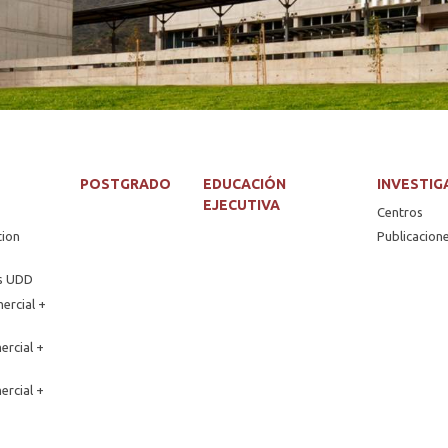
POSTGRADO
EDUCACIÓN
INVESTIG
EJECUTIVA
Centros
tion
Publicacion
os UDD
ercial +
ercial +
ercial +