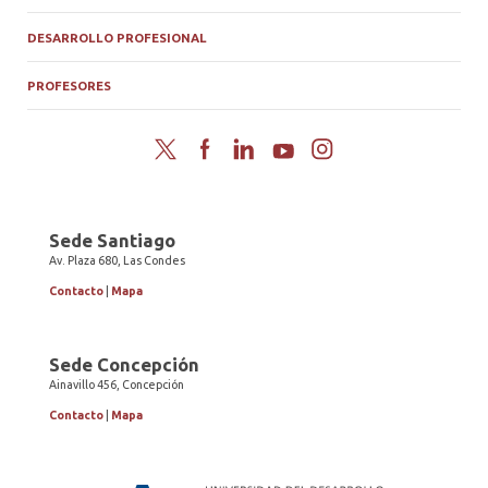
DESARROLLO PROFESIONAL
PROFESORES
Twitter
Facebook
LinkedIn
YouTube
Instagram
Sede Santiago
Av. Plaza 680, Las Condes
Contacto
|
Mapa
Sede Concepción
Ainavillo 456, Concepción
Contacto
|
Mapa