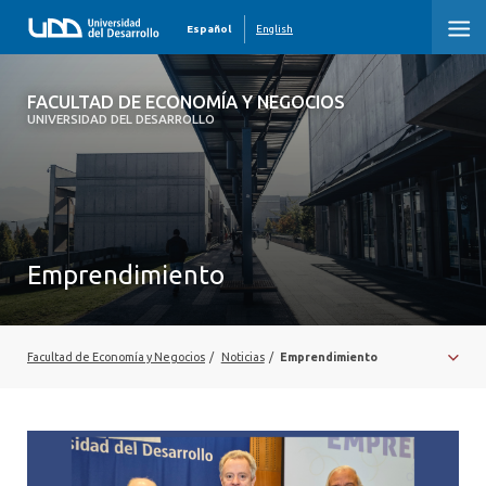
Español
English
FACULTAD DE ECONOMÍA Y NEGOCIOS
FACULTAD DE ECONOMÍA Y NEGOCIOS
UNIVERSIDAD DEL DESARROLLO
INICIO
QUIÉNES SOMOS
PREGRADO
Emprendimiento
POSTGRADO
EDUCACIÓN EJECUTIVA
Facultad de Economía y Negocios
/
Noticias
/
Emprendimiento
INVESTIGACIÓN
DESARROLLO PROFESIONAL