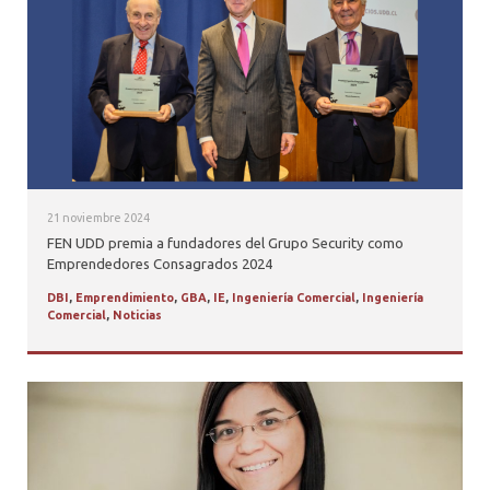
PROFESORES
21 noviembre 2024
FEN UDD premia a fundadores del Grupo Security como
Emprendedores Consagrados 2024
DBI
,
Emprendimiento
,
GBA
,
IE
,
Ingeniería Comercial
,
Ingeniería
Comercial
,
Noticias