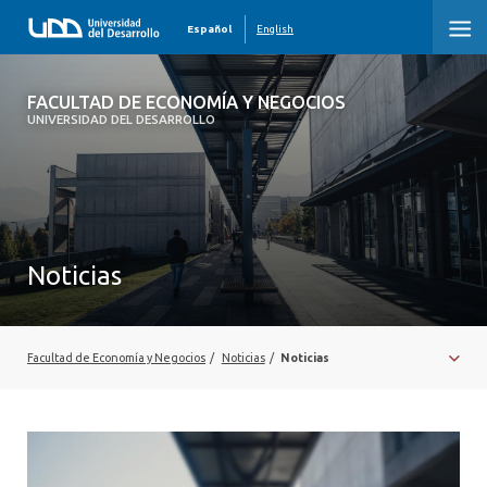
Español
English
FACULTAD DE ECONOMÍA Y NEGOCIOS
FACULTAD DE ECONOMÍA Y NEGOCIOS
UNIVERSIDAD DEL DESARROLLO
INICIO
QUIÉNES SOMOS
PREGRADO
Noticias
POSTGRADO
EDUCACIÓN EJECUTIVA
Facultad de Economía y Negocios
/
Noticias
/
Noticias
INVESTIGACIÓN
DESARROLLO PROFESIONAL